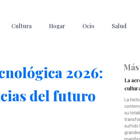
Cultura
Hogar
Ocio
Salud
Más
cnológica 2026:
La aero
cultur
cias del futuro
La histo
contemp
su total
transfo
sufrido 
grandes
manifes