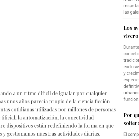
respeta
las gale
Los av
vivero
Durante 
concebi
tradici
exclusi
y creci
especie
definiti
ndo a un ritmo difícil de igualar por cualquier
urbanos 
funcion
as unos años parecía propio de la ciencia ficción
tas cotidianas utilizadas por millones de personas
Por qu
tificial, la automatización, la conectividad
solter
re dispositivos están redefiniendo la forma en que
y gestionamos nuestras actividades diarias.
El comp