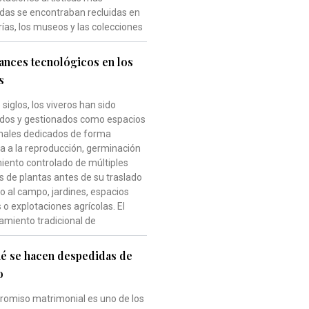
das se encontraban recluidas en
rías, los museos y las colecciones
ances tecnológicos en los
s
siglos, los viveros han sido
dos y gestionados como espacios
onales dedicados de forma
va a la reproducción, germinación
miento controlado de múltiples
s de plantas antes de su traslado
vo al campo, jardines, espacios
o explotaciones agrícolas. El
amiento tradicional de
é se hacen despedidas de
o
romiso matrimonial es uno de los