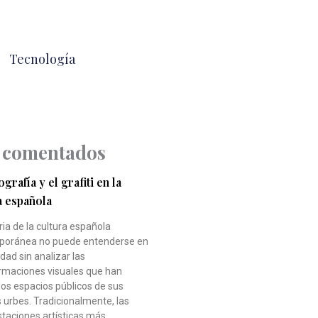
Tecnología
 comentados
grafía y el grafiti en la
a española
ria de la cultura española
oránea no puede entenderse en
idad sin analizar las
rmaciones visuales que han
los espacios públicos de sus
 urbes. Tradicionalmente, las
taciones artísticas más