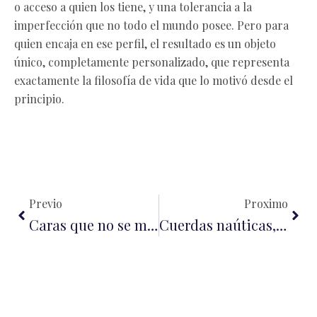
o acceso a quien los tiene, y una tolerancia a la
imperfección que no todo el mundo posee. Pero para
quien encaja en ese perfil, el resultado es un objeto
único, completamente personalizado, que representa
exactamente la filosofía de vida que lo motivó desde el
principio.
Ant
Sigu
Previo
Proximo
Caras que no se mueven: el precio invisible de la perfección en Hollywood
Cuerdas naúticas, un fiel aliado marino