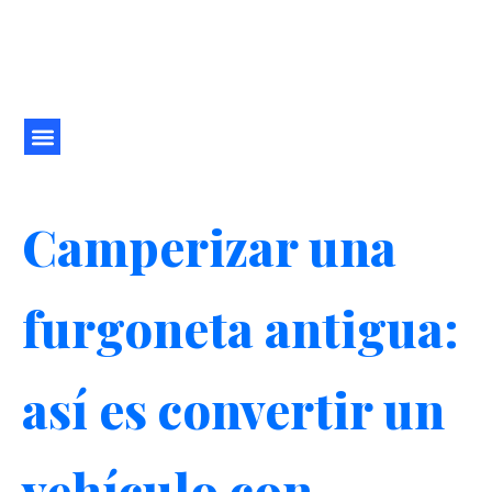
Ir
al
contenido
Camperizar una
furgoneta antigua:
así es convertir un
vehículo con