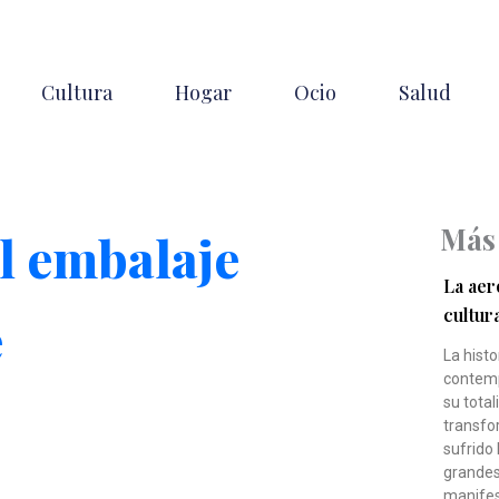
Cultura
Hogar
Ocio
Salud
Más
l embalaje
La aero
cultur
e
La histo
contemp
su total
transfo
sufrido 
grandes
manifes