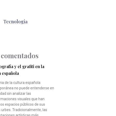
Tecnología
 comentados
grafía y el grafiti en la
a española
ria de la cultura española
oránea no puede entenderse en
idad sin analizar las
rmaciones visuales que han
los espacios públicos de sus
 urbes. Tradicionalmente, las
taciones artísticas más