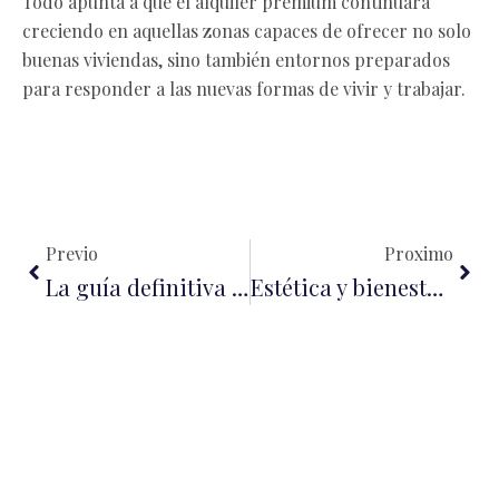
Todo apunta a que el alquiler premium continuará
creciendo en aquellas zonas capaces de ofrecer no solo
buenas viviendas, sino también entornos preparados
para responder a las nuevas formas de vivir y trabajar.
Ant
Sigu
Previo
Proximo
La guía definitiva para preparar tu casa antes de la primera visita
Estética y bienestar: entre la moda y la belleza personal