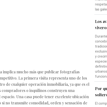
respeta
las gale
Los av
vivero
Durante 
concebi
tradici
exclusi
y creci
especie
definiti
da implica mucho más que publicar fotografías
urbanos 
funcion
competitivo. La primera visita representa uno de los
o de cualquier operación inmobiliaria, ya que es el
Por qu
les compradores o inquilinos construyen una
solter
 espacio. Una casa puede tener excelente ubicación
ro si no transmite comodidad, orden y sensación de
El comp