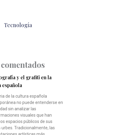
Tecnología
 comentados
grafía y el grafiti en la
a española
ria de la cultura española
oránea no puede entenderse en
idad sin analizar las
rmaciones visuales que han
los espacios públicos de sus
 urbes. Tradicionalmente, las
taciones artísticas más