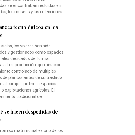
das se encontraban recluidas en
rías, los museos y las colecciones
ances tecnológicos en los
s
siglos, los viveros han sido
dos y gestionados como espacios
onales dedicados de forma
va a la reproducción, germinación
miento controlado de múltiples
s de plantas antes de su traslado
vo al campo, jardines, espacios
o explotaciones agrícolas. El
amiento tradicional de
é se hacen despedidas de
o
romiso matrimonial es uno de los