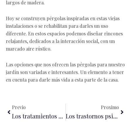
largos de madera.
Hoy se construyen pérgolas inspiradas en estas viejas
instalaciones o se rehabilitan para darles un uso
diferente. En estos espacios podemos diseñar rincones
relajantes, dedicados a la interacción social, con un
marcado aire rústico.
Las opciones que nos ofrecen las pérgolas para nuestro
jardín son variadas e interesantes. Un elemento a tener
en cuenta para darle más vida a esta parte de la casa.
Ant
Sigu
Previo
Proximo
Los tratamientos de fisioterapia que te ponen guapa: la especialidad que actúa donde los cosméticos no llegan
Los trastornos psicológicos del verano.