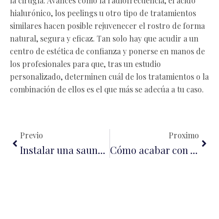
la cirugía. Avances como la radiofrecuencia, el ácido
hialurónico, los peelings u otro tipo de tratamientos
similares hacen posible rejuvenecer el rostro de forma
natural, segura y eficaz. Tan solo hay que acudir a un
centro de estética de confianza y ponerse en manos de
los profesionales para que, tras un estudio
personalizado, determinen cuál de los tratamientos o la
combinación de ellos es el que más se adecúa a tu caso.
Ant
Sigu
Previo
Proximo
Instalar una sauna en tu hogar revalorizará tu vivienda
Cómo acabar con los insectos del verano